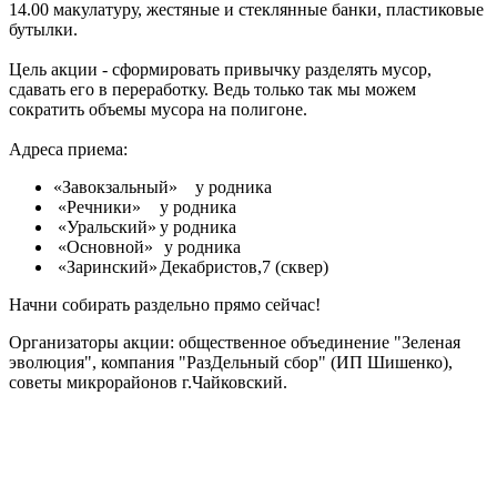
14.00 макулатуру, жестяные и стеклянные банки, пластиковые
бутылки.
Цель акции - сформировать привычку разделять мусор,
сдавать его в переработку. Ведь только так мы можем
сократить объемы мусора на полигоне.
Адреса приема:
«Завокзальный»
у родника
«Речники»
у родника
«Уральский»
у родника
«Основной»
у родника
«Заринский»
Декабристов,7 (сквер)
Начни собирать раздельно прямо сейчас!
Организаторы акции: общественное объединение "Зеленая
эволюция", компания "РазДельный сбор" (ИП Шишенко),
советы микрорайонов г.Чайковский.