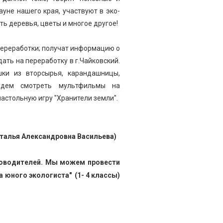
уне нашего края, участвуют в эко-
ть деревья, цветы и многое другое!
 переработки; получат информацию о
дать на переработку в г.Чайковский.
шки из вторсырья, карандашницы,
будем смотреть мультфильмы на
настольную игру "Хранители земли".
Наталья Александровна Васильева)
ководителей. Мы можем провести
 юного экологиста" (1- 4 классы)