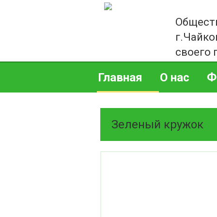
Общест
г.Чайко
своего 
Главная
О нас
Ф
Зеленый кружок