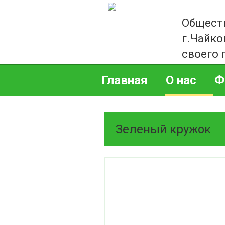
Общест
г.Чайко
своего 
Главная
О нас
Ф
Зеленый кружок