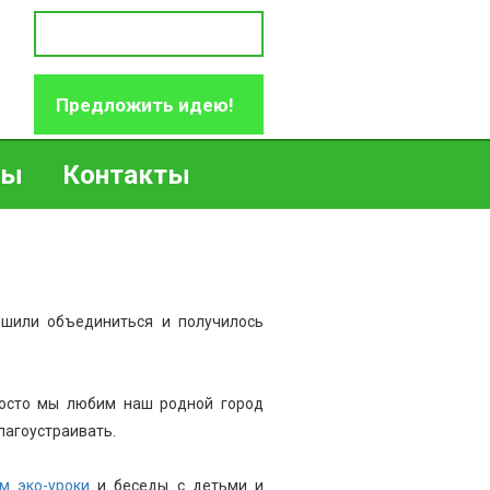
Предложить идею!
ры
Контакты
ешили объединиться и получилось
Просто мы любим наш родной город
благоустраивать.
м эко-уроки
и беседы с детьми и