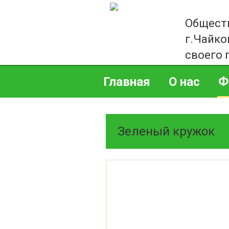
Общест
г.Чайко
своего 
Главная
О нас
Ф
Зеленый кружок