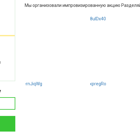
Мы организовали импровизированную акцию Разделяй
я
у